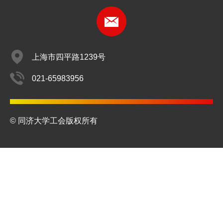
嘉定校区受理点：复楼一楼服务大厅（曹安公路4800号）
保险利益与保险责任、部分保险责任免除等详见《同济大学
保险服务指南》；
申请理赔所需材料详见同济员工“门急诊/疾病身故”福利条款（
订阅号
服务号