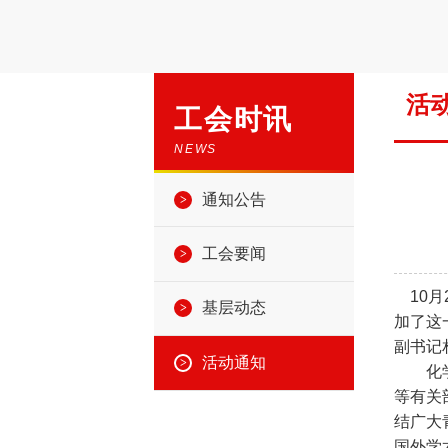
活
工会时讯
NEWS
通知公告
工会要闻
10月
基层动态
加了这
副书记
活动通知
化学系
等有关
结广大
国外学