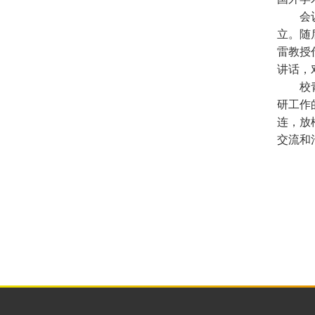
会议首
立。随
雷教授
讲话，
校青年
研工作
连，放
交流和