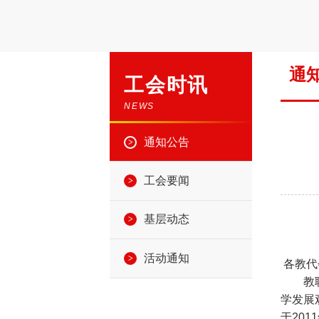
通
工会时讯
NEWS
通知公告
工会要闻
基层动态
活动通知
各教代
教职工
学发展
于20