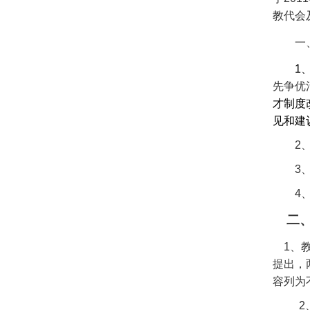
教代会
一
1
先争优
才制度
见和建
2
3
4
二、
1
、
提出，
容列为
2