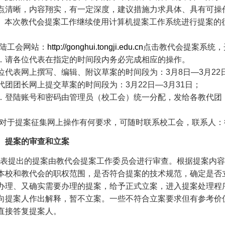
点清晰，内容翔实，有一定深度，建议措施力求具体、具有可操
、本次教代会提案工作继续使用计算机提案工作系统进行提案的
登陆工会网站：
http://gonghui.tongji.edu.cn
点击教代会提案系统，
．请各位代表在指定的时间段内务必完成相应的操作。
位代表网上撰写、编辑、附议草案的时间段为：3月8日—3月22
代团团长网上提交草案的时间段为：3月22日—3月31日；
．登陆账号和密码由管理员（校工会）统一分配，发给各教代团
。
.对于提案征集网上操作有何要求，可随时联系校工会，联系人：徐雪
、提案的审查和立案
表提出的提案由教代会提案工作委员会进行审查。根据提案内容
本校和教代会的职权范围，是否符合提案的技术规范，确定是否
办理、又确实需要办理的提案，给予正式立案，进入提案处理程
向提案人作出解释，暂不立案。一些不符合立案要求但有参考价值
直接答复提案人。