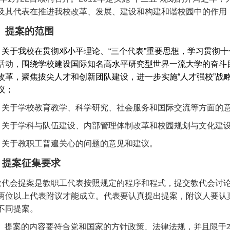
及其代表在推进我校改革、发展、建设和构建和谐校园中的作用
提案的范围
、
、关于我校在贯彻邓小平理论、“三个代表”重要思想，学习贯彻
活动，
围绕学校建设国际知名高水平研究型世界一流大学的奋斗目
改革，聚焦拔尖人才和创新团队建设，进一步实施“人才强校
”
战
议；
、关于学校教育教学、科学研究、社会服务和国际交流等方面的
、关于学科与队伍建设、内部管理体制改革和校园规划与文化
建
、关于教职工普遍关心的问题的意见和建议。
提案征集要求
教代会提案是教职工代表按照规定的程序和程式，提交教代会讨
两位以上代表附议才能成立。代表要认真提出提案，附议人要认
不同提案。
、提案的内容要符合党和国家的方针政策、法律法规，并且限于