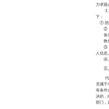
力求观
3
下：
①.
②
各
教
③
人信息
④
三
代
否属于
有条件
决的，
部门，