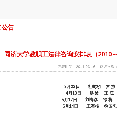
知公告
同济大学教职工法律咨询安排表（2010～
发表时间：2011-03-16 阅读次数：
3
月
22
日
杜筠翊
罗
放
4
月
19
日
洪
波
王
江
5
月
17
日
刘春彦
徐
梅
6
月
14
日
王海根
徐国忠