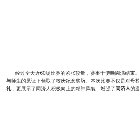
经过全天近
60
场比赛的紧张较量，赛事于傍晚圆满结束
与师生的见证下领取了校庆纪念奖
牌
。本次比赛不仅是对母
礼
，更展示了同济人积极向上的精神风貌，增强了
同济人
的