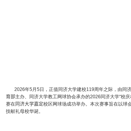
2026
年
5
月
5
日，正值同济大学建校
119
周年之际，由同
育部
主办、同济大学教工网球协会承办的
2026
同济大学“校庆
赛在
同济大学嘉定
校区网球场成功举办。本次赛事旨在以球
技献礼母校华诞。