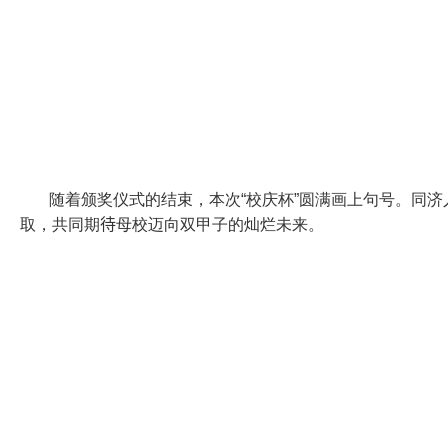
随着颁奖仪式的结束，本次“校庆杯”圆满画上句号。同
取，共同期
待
母校迈向双甲子的灿烂未来。