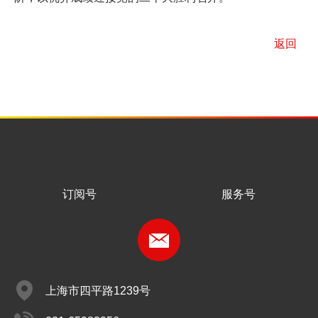
荐申报课题数，成功立项课题数均为
近
年之最。
今后，校工会将继续通过工会理论研究工作，提高站位
进工会工作再上新台阶，以优异成绩迎接党的二十大胜利召
服务号