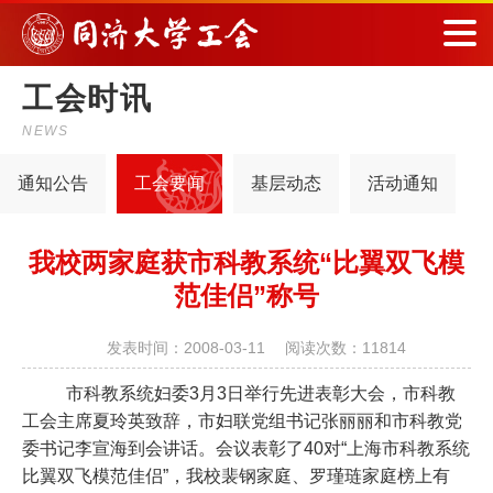
工会时讯
NEWS
通知公告
工会要闻
基层动态
活动通知
我校两家庭获市科教系统“比翼双飞模
范佳侣”称号
发表时间：2008-03-11 阅读次数：11814
市科教系统妇委
3
月
3
日
举行先进表彰大会，市科教
工会主席夏玲英致辞，市妇联党组书记张丽丽和市科教党
委书记李宣海到会讲话。会议表彰了
40
对
“
上海市科教系统
比翼双飞模范佳侣
”
，我校裴钢家庭、罗瑾琏家庭榜上有