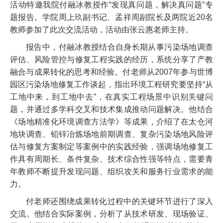
活动特邀我院付融冰教授作“发现真问题，解决真问题”专
题报告。学院周上玖副书记、孟祥周副院长及两院近
20
名
教师参加了此次交流活动，活动由张云惠老师主持。
报告中，付融冰教授结合自身长期从事污染场地调查
评估、风险管控与修复工程实践的经历，系统分享了产教
融合与成果转化的思考和经验。付老师从
2007
年参与世博
园区污染场地修复工作谈起，指出环境工程研究要坚持“从
工地中来，到工地中去”，在真实工程场景中识别关键问
题，并通过多学科交叉和技术集成推动问题解决。他结合
《场地精准化环境调查方法学》等成果，介绍了在太仓河
地块调查、铅锌冶炼场地前期调查、复杂污染场地风险评
估与修复方案制定等案例中的实践经验，强调场地修复工
作具有周期长、条件复杂、技术综合性强等特点，需要青
年教师不断提升发现问题、组织攻关和服务行业需求的能
力。
付老师还围绕成果转化过程中的关键环节进行了深入
交流。他结合实际案例，分析了从技术研发、现场验证、