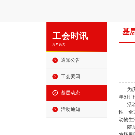
基
工会时讯
NEWS
通知公告
工会要闻
为庆祝
基层动态
年5月
活动结
活动通知
性，全
动物生
随后教
农场里