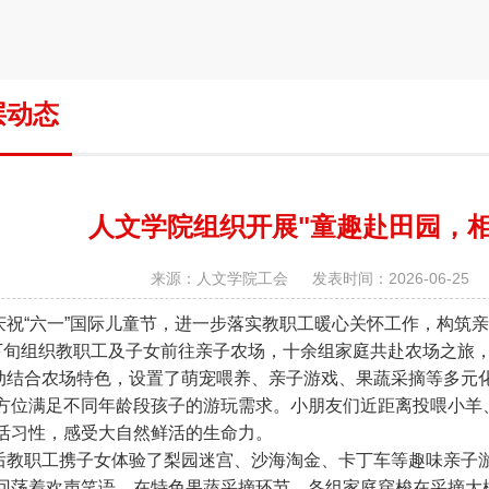
层动态
人文学院组织开展"童趣赴田园，相
来源：人文学院工会 发表时间：2026-06-25 
“六一”国际儿童节，进一步落实教职工暖心关怀工作，构筑亲子
下旬组织教职工及子女前往亲子农场，十余组家庭共赴农场之旅
合农场特色，设置了萌宠喂养、亲子游戏、果蔬采摘等多元化
方位满足不同年龄段孩子的游玩需求。小朋友们近距离投喂小羊
活习性，感受大自然鲜活的生命力。
职工携子女体验了梨园迷宫、沙海淘金、卡丁车等趣味亲子游
回荡着欢声笑语。在特色果蔬采摘环节，各组家庭穿梭在采摘大