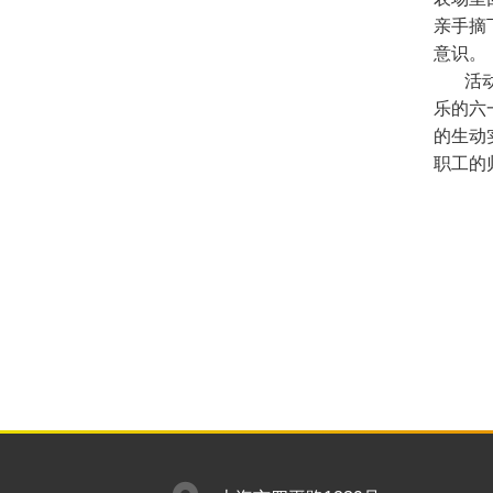
亲手摘
意识。
活动结
乐的六
的生动
职工的