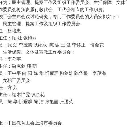
分为：民主管理、提案工作及组织工作委员会、生活保障、文体
作委员会将负责履行教代会、工代会相应的工作职责。
会主席会议讨论研究，专门工作委员会的人员安排如下：
主管理、提案工作及组织工作委员会
任
：赵培忠
任
：顾
牡
张艳丽
员
：张
劲
李茂德
耿纪永
陈
翌
王
健
李怀正
慎金花
活保障、文体及宣教工作委员会：
任
：李公宇
任
：禹克剑
薛
萌
员
：王中平
向
阳
陈
华
忻耀群
柳剑雄
陈华根
李茂海
女职工委员会
任
：方
芳
任
：端木怡雯
慎金花
员
：陈
华
忻耀群
陈
洁
张艳丽
张迺英
：中国教育工会上海市委员会