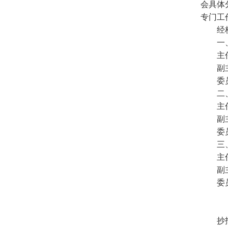
会具体
专门工
经校工
一、民
主
副主
委
二、生
主
副主
委
三、
主
副主
委
抄报