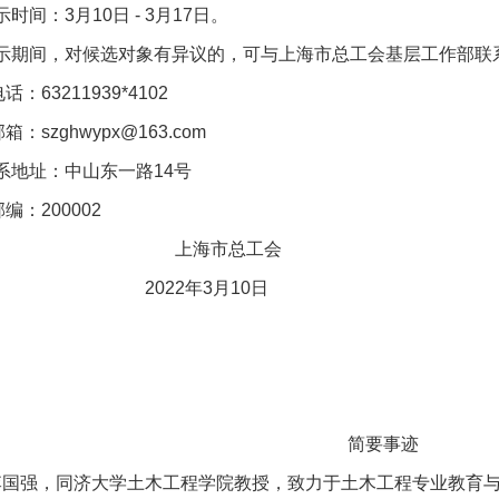
时间：
3
月
10
日
- 3
月
17
日。
间，对候选对象有异议的，可与上海市总工会基层工作部联
电话：
63211939*4102
邮箱
：
szghwypx@163.com
地址：中山东一路
14
号
邮编：
200002
上海市总工会
2022
年
3
月
10
日
简要事迹
李国强，同济大学土木工程学院教授，致力于土木工程专业教育