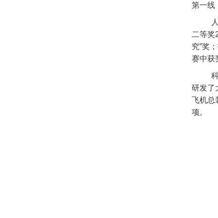
第一线
二等奖
究”奖
赛中获
研发了
飞机总
项。