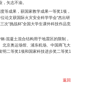
业，矢志不渝。
制度等成果，获国家教学成果一等奖
1
项，
位论文获国际火灾安全科学学会“杰出研
三次“挑战杯”全国大学生课外科技作品竞
对钢
-
混凝土混合结构用于地震区的限制，
、北京奥运场馆、浦东机场、中国商飞大
发明二等奖
1
项和国家科技进步奖二等奖
1
返回